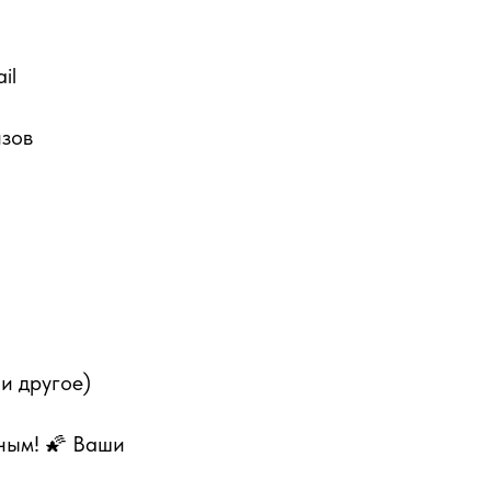
il
изов
 и другое)
ным! 🌠 Ваши