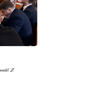
ний! 🌌