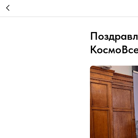
Поздравл
КосмоВсе