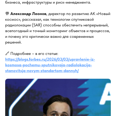
бизнеса, инфраструктуры и риск-менеджмента.
💬
Александр Леонов
, директор по развитию АК «Новый
космос», рассказал, как технологии спутниковой
радиолокации (SAR) способны обеспечить непрерывный,
всепогодный и точный мониторинг объектов и процессов,
и почему это критически важно для современных
решений.
🔗 Подробнее – в его статье:
https://blogs.forbes.ru/2026/03/03/upravlenie-iz-
kosmosa-pochemu-sputnikovaja-radiolokacija-
stanovitsja-novym-standartom-dannyh/