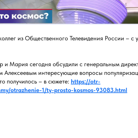
оллег из Общественного Телевидения России – с 
р и Мария сегодня обсудили с генеральным дирек
м Алексеевым интересующие вопросы популяризац
Что получилось – в сюжете:
https://otr-
mmy/otrazhenie-1/ty-prosto-kosmos-93083.html