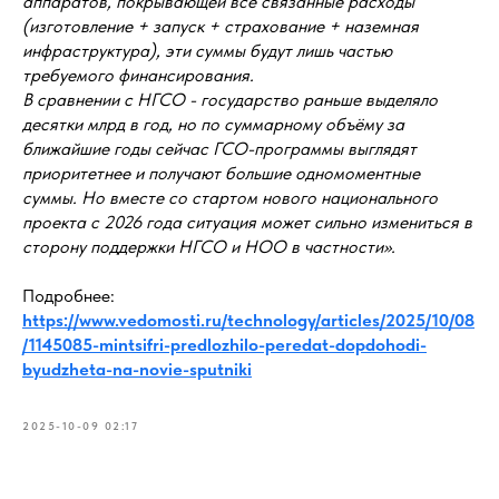
аппаратов, покрывающей все связанные расходы
(изготовление + запуск + страхование + наземная
инфраструктура), эти суммы будут лишь частью
требуемого финансирования.
В сравнении с НГСО - государство раньше выделяло
десятки млрд в год, но по суммарному объёму за
ближайшие годы сейчас ГСО-программы выглядят
приоритетнее и получают большие одномоментные
суммы. Но вместе со стартом нового национального
проекта с 2026 года ситуация может сильно измениться в
сторону поддержки НГСО и НОО в частности».
Подробнее:
https://www.vedomosti.ru/technology/articles/2025/10/08
/1145085-mintsifri-predlozhilo-peredat-dopdohodi-
byudzheta-na-novie-sputniki
2025-10-09 02:17