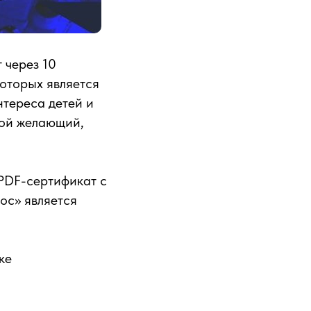
 через 10
оторых является
нтереса детей и
бой желающий,
PDF-сертификат с
ос» является
ке