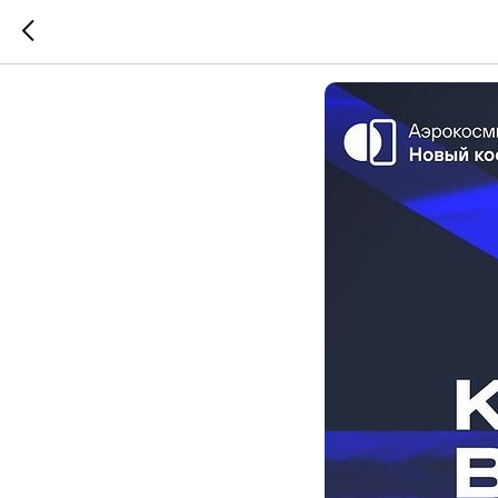
КосмоВсе